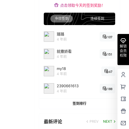
点击领取今天的签到奖励！
今日签到
连续签到
璐璐
107
4 年前
解锁
会员
就撒娇看
151
权限
4 年前
my18
67
4 年前
2390661613
188
4 年前
签到排行
最新评论
PREV
NEXT