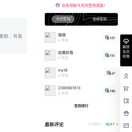
点击领取今天的签到奖励！
今日签到
连续签到
璐璐
朝魔都，有着
107
4 年前
解锁
会员
就撒娇看
151
权限
4 年前
my18
67
4 年前
2390661613
188
4 年前
签到排行
最新评论
PREV
NEXT