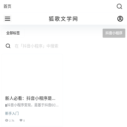
首页
狐歌文学网
全部标签
抖音小程序
新人必看：抖音小程序是如
何赚钱的
▮抖音小程序变现，是基于抖音ECP
M广告推广进行盈利的一种模式，当
新手入门
你挂出去链接有人点击进行测试，
并看完广告后，你可以得到每次完
2.7k
0
播0.1-0.22元的提成，因为是广告大