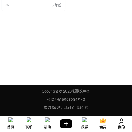
盘浮动出价，所以每天的单价不一
林一
5 年前
样。 ▮假设有1万人点击并看完广
告，当天单价为0.15元/次完播，则
你会获得0.15x10000x0.9=1350
元（你获得90%，平台方10%）。
或者微信扫一扫
Copyright © 2026
狐歌文学网
桂ICP备15008084号-3
查询 50 次，耗时 0.1640 秒
首页
联系
帮助
教学
会员
我的