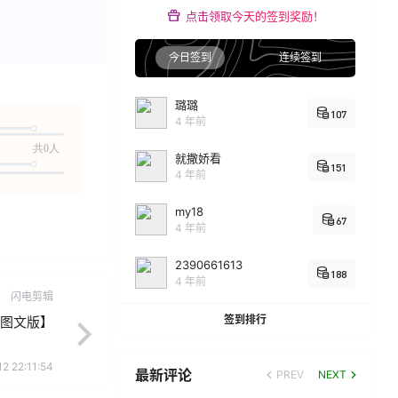
点击领取今天的签到奖励！
今日签到
连续签到
璐璐
107
4 年前
共0人
就撒娇看
151
4 年前
my18
67
4 年前
2390661613
188
4 年前
闪电剪辑
签到排行
图文版】
2 22:11:54
最新评论
PREV
NEXT