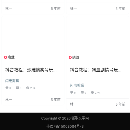
林一
5 年前
林一
5 年前
隐藏
隐藏
限制等级
限制等级
抖音教程：沙雕搞笑号玩法
抖音教程：狗血剧情号玩法
【图文版】
【图文版】
闪电剪辑
闪电剪辑
0
0
2.8k
0
0
2.9k
林一
5 年前
林一
5 年前
Copyright © 2026
狐歌文学网
桂ICP备15008084号-3